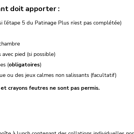
nt doit apporter :
i l’étape 5 du Patinage Plus n’est pas complétée)
 chambre
 avec pied (si possible)
es (
obligatoires
)
e ou des jeux calmes non salissants (facultatif)
 et crayons feutres ne sont pas permis.
boîte à lunch contenant des collations individuelles non 