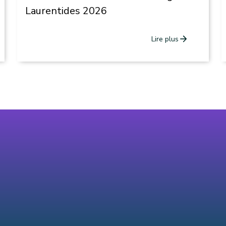
Laurentides 2026
arrow_forward
Lire plus