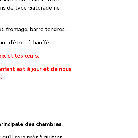
sons de type Gatorade ne
t, fromage, barre tendres.
ant d’être réchauffé.
oix et les œufs.
fant est à jour et de nous
.
principale des chambres
.
u’il sera prêt à quitter.