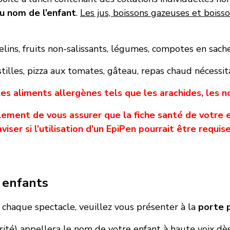
au nom de l’enfant
.
Les jus, boissons gazeuses et bois
lins, fruits non-salissants, légumes, compotes en sache
tilles, pizza aux tomates, gâteau, repas chaud nécessit
les aliments allergènes tels que les arachides, les n
ment de vous assurer que la fiche santé de votre en
aviser si l’utilisation d’un EpiPen pourrait être requise
 enfants
e chaque spectacle, veuillez vous présenter à la
porte 
té) appellera le nom de votre enfant à haute voix dès q