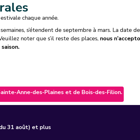
rales
e estivale chaque année.
emaines, s’étendent de septembre à mars. La date de d
euillez noter que s’il reste des places,
nous n’accepto
 saison.
inte-Anne-des-Plaines et de Bois-des-Filion.
 du 31 août) et plus
e