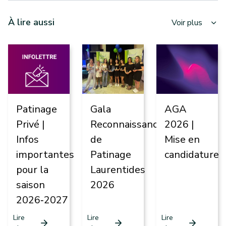
À lire aussi
Voir plus
Patinage
Gala
AGA
Privé |
Reconnaissance
2026 |
Infos
de
Mise en
importantes
Patinage
candidature
pour la
Laurentides
saison
2026
2026‑2027
Lire
Lire
Lire
arrow_forward
arrow_forward
arrow_forward