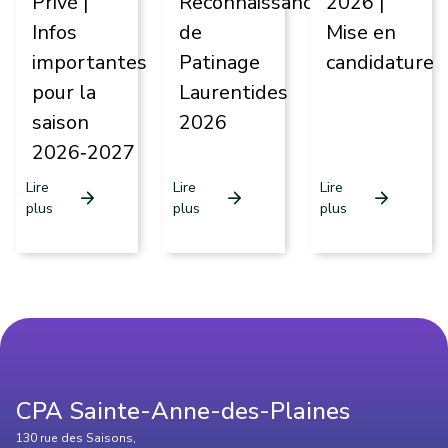
Privé |
Reconnaissance
2026 |
Infos
de
Mise en
importantes
Patinage
candidature
pour la
Laurentides
saison
2026
2026‑2027
Lire
Lire
Lire
arrow_forward
arrow_forward
arrow_forward
plus
plus
plus
CPA Sainte-Anne-des-Plaines
130 rue des Saisons,