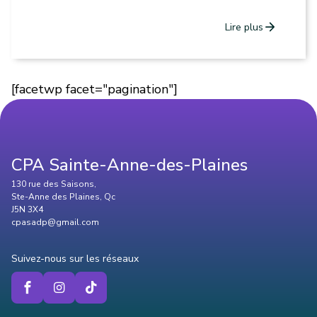
arrow_forward
Lire plus
[facetwp facet="pagination"]
CPA Sainte-Anne-des-Plaines
130 rue des Saisons,
Ste-Anne des Plaines, Qc
J5N 3X4
cpasadp@gmail.com
Suivez-nous sur les réseaux